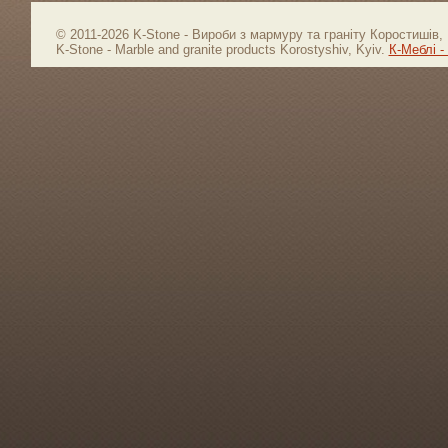
© 2011-2026 K-Stone - Вироби з мармуру та граніту Коростишів, 
K-Stone - Marble and granite products Korostyshiv, Kyiv.
К-Меблі -