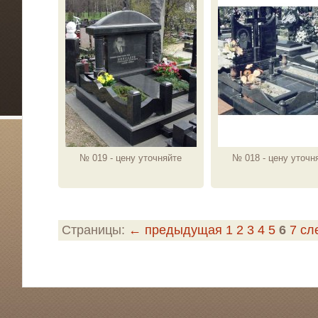
№ 019 - цену уточняйте
№ 018 - цену уточн
Страницы:
← предыдущая
1
2
3
4
5
6
7
сл