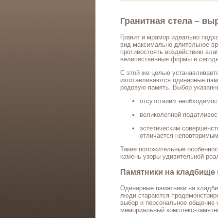
Гранитная стела – вы
Гранит и мрамор идеально подхо
вид максимально длительное вр
противостоять воздействию влаг
величественные формы и сегодн
С этой же целью устанавливаетс
изготавливаются одинарные памя
родовую память. Выбор указанны
отсутствием необходимос
великолепной податливос
эстетическим совершенств
отличается неповторимым
Такие положительные особеннос
камень узоры удивительной реа
Памятники на кладбище 
Одинарные памятники на кладби
люди стараются продемонстриро
выбор и персональное общение с
мемориальный комплекс-памятни