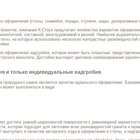
 оформления (столы, скамейки, ограды, ступени, шары, декоративные в
понентов, компания К-Стоун предлагает множество вариантов оформлени
 монолитной, составной, многоуровневой и резной. Наиболее выразител
елы, на которых использовано несколько контрастных разновидностей г
иями.
ля оформления надгробия, которое может быть открытым, представленны
статного монолита. Достойно выглядит цветовое комбинирование различ
ня и только индивидуальные надгробия
и природного камня являются залогом идеального оформления. Базовая
 и может выполняться в виде:
ет достичь ровной шероховатой поверхности с равномерной зернистост
ти, которая подходит для заготовки всех разновидностей гранита и мра
 выступать в качестве авторского хода в оформлении и стелы, и надгро