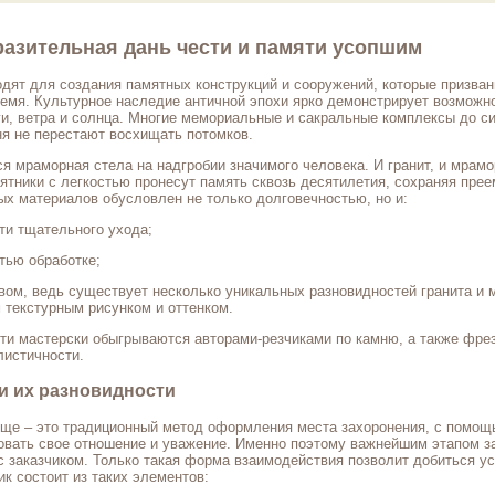
разительная дань чести и памяти усопшим
дят для создания памятных конструкций и сооружений, которые призва
емя. Культурное наследие античной эпохи ярко демонстрирует возможн
и, ветра и солнца. Многие мемориальные и сакральные комплексы до си
я не перестают восхищать потомков.
я мраморная стела на надгробии значимого человека. И гранит, и мрамо
тники с легкостью пронесут память сквозь десятилетия, сохраняя прее
х материалов обусловлен не только долговечностью, но и:
ти тщательного ухода;
тью обработке;
ом, ведь существует несколько уникальных разновидностей гранита и 
 текстурным рисунком и оттенком.
ти мастерски обыгрываются авторами-резчиками по камню, а также фр
листичности.
и их разновидности
ще – это традиционный метод оформления места захоронения, с помощ
вать свое отношение и уважение. Именно поэтому важнейшим этапом за
 заказчиком. Только такая форма взаимодействия позволит добиться ус
к состоит из таких элементов: