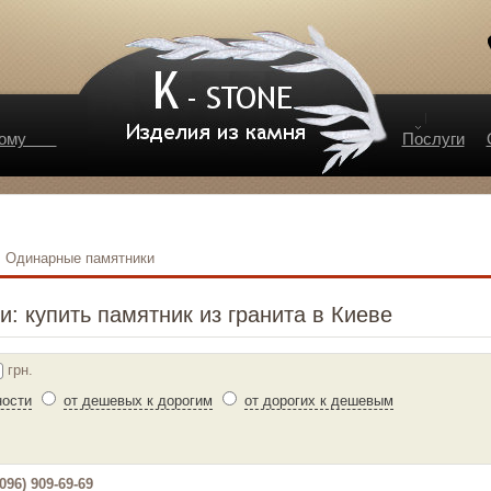
 дому
Послуги
 Одинарные памятники
: купить памятник из гранита в Киеве
грн.
ности
от дешевых к дорогим
от дорогих к дешевым
96) 909-69-69