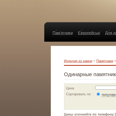
Пам'ятники
Європейські
Для
Изделия из камня
>
Памятники
>
Одинарные памятники
Цена
:
Сортировать по
:
популяр
Цены уточняйте по телефону (0