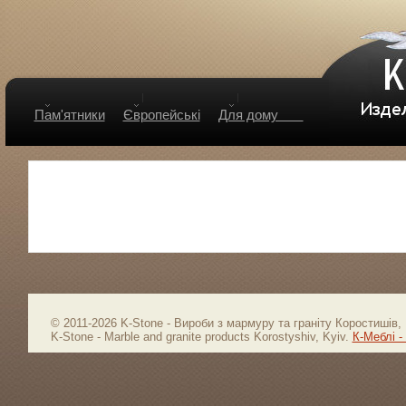
Пам'ятники
Європейські
Для дому
© 2011-2026 K-Stone - Вироби з мармуру та граніту Коростишів, 
K-Stone - Marble and granite products Korostyshiv, Kyiv.
К-Меблі -