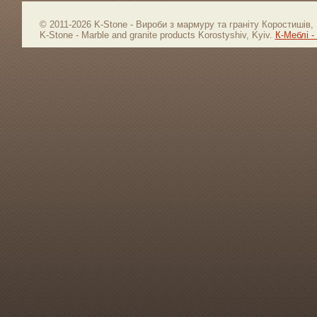
© 2011-2026 K-Stone - Вироби з мармуру та граніту Коростишів, 
K-Stone - Marble and granite products Korostyshiv, Kyiv.
К-Меблі -