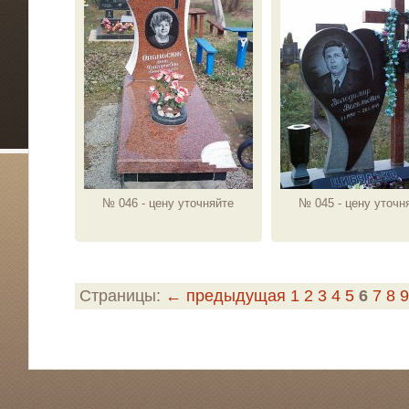
№ 046 - цену уточняйте
№ 045 - цену уточн
Страницы:
← предыдущая
1
2
3
4
5
6
7
8
9